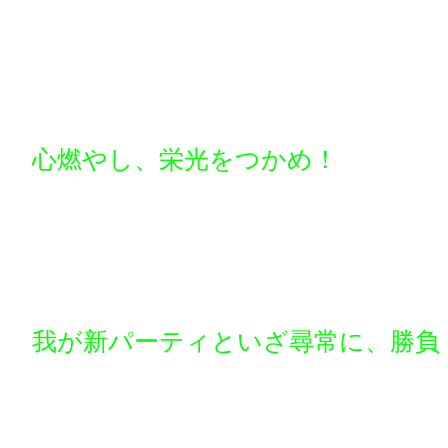
が算出されます。成績ポイントは今
重要な用途が出てくるので、どうか
ずに大切に取り扱って下さいね♪
しかしここで少し残念なお知らせが
新しく搭載されたものなので、機能
分の数値は無効となります。
心燃やし、栄光をつかめ！
二、フレンド対戦
パーティレベル30で開放。フレン
ドと対戦することができます。対戦
ィは競技場内の防御チームとなりま
競技場のランクに影響がありません
我が新パーティといざ尋常に、勝負
三、第8世界オープン
新マップ、第8世界がいよいよベー
ラは旧友を探す旅に出るも、行く手