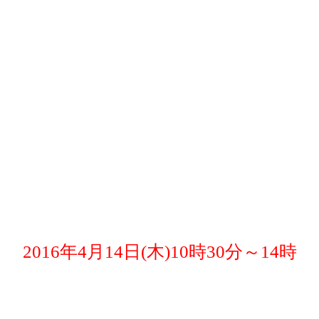
今後とも「トワイライトロア」をよ
いたします。
********************************
日頃より「トワイライトロア」をご
がとうございます。
「トワイライトロア」運営チームで
この度、下記の日程にてメンテナン
て頂きます。
■メンテナンス日時
2016年4月14日(木)10時30分～14時
（
る場合もございます）
※メンテナンス中はゲームサービス
だくことができません。